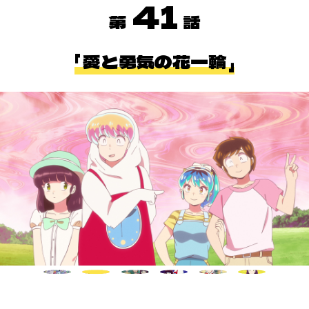
41
愛と勇気の花一輪
ホーム
最新情報
放送・配信情報
イントロダクション
あらすじ
登場キャラクター
ムービー
スタッフ＆キャスト