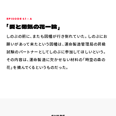
スペシャルコメント
音楽情報
Blu-ray&DVD
EPISODE 41 - A
愛と勇気の花一輪
関連グッズ
しのぶの前に、またも因幡が行き倒れていた。しのぶにお
コラボレーション
願いがあって来たという因幡は、運命製造管理局の昇級
公式ツイッター
試験のパートナーとしてしのぶに参加してほしいという。
その内容は、運命製造に欠かせない材料の「時空の森の
花」を摘んでくるというものだった。
SHARE