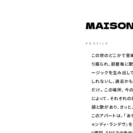
MAISON
PROFILE
この世のどこかで音
り振られ、部屋毎に歌
ージックを生み出し
しれないし、過去か
だけ。この場所、今
によって、それぞれ
語と歌があり、きっと
このアパートは、「あ
ャンディ・ランデヴ
6億回、SNSでの楽