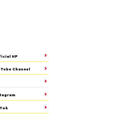
icial HP
uTube Channel
stagram
kTok