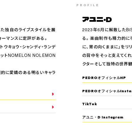
PROFILE
アユニ・D
れた独自のライブスタイルを展
2023年6月に解散したB
フォーマンスに定評がある。
る。楽曲制作も精力的に
トウキョウ・シャンディ・ランデ
に、胃の向くままに」をリ
ットNOMELON NOLEMON
の背中をそっと支えてく
クターそして独特の世界
照的に愛嬌のある明るいキャラ
PEDROオフィシャルHP
PEDROオフィシャルInsta
TikTok
アユニ・D Instagram