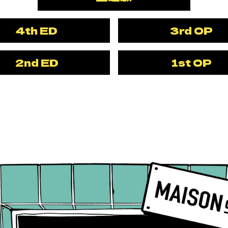
4th ED
3rd OP
2nd ED
1st OP