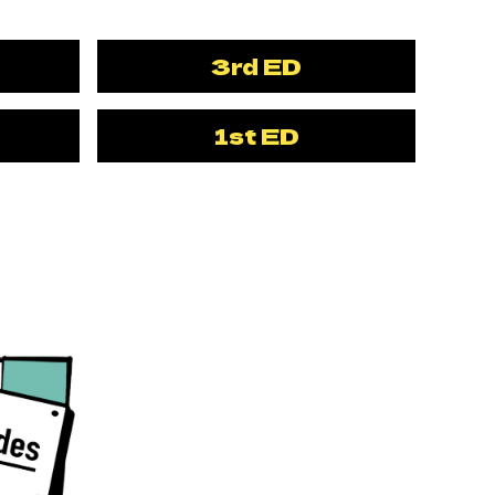
3rd ED
1st ED