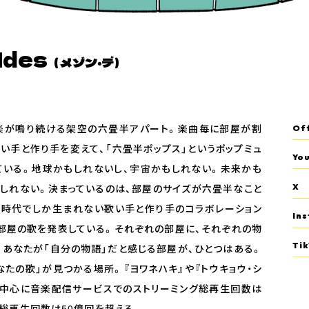
des
（メゾン・デ）
楽が鳴り続ける架空の六畳半アパート。楽曲毎に部屋が割
Off
い手と作り手を変えて、「六畳半ポップス」というポップミュ
Yo
ている。地球かもしれないし、宇宙かもしれない。未来かも
X
もしれない。決まっているのは、部屋のサイズが六畳半なこと
の時代でしか生まれない歌い手と作り手のコラボレーション
In
の部屋の歌を発表している。それぞれの部屋に、それぞれの物
Ti
、あなたが「自分の物語」だと感じる部屋が、ひとつはある。
なたの歌」が見つかる場所。『ヨワネハキ』や『トウキョウ・シ
』を中心に音楽配信サービスでのストリーミング総再生回数は
曲総再生回数は50億回を超える。