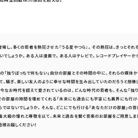
に登場し、多くの若者を熱狂させた『うる星やつら』。その熱狂は、きっとそ
いでしょうか。ある人は漫画で。ある人はテレビで。レコードプレイヤーか
者の「独りぼっちで何もない」自分の部屋とその時間の中に、それらの媒体
て、騒ぎ、楽しい友人のように幸せな時間を生み出していたのだろうと想像
が今なお時代を超えて愛されているのは、どんな時代の若者も、そんな「独
その部屋の隙間を埋めてくれる「未来にも過去にも宇宙にも異界にも行け
らではないでしょうか。そんな、どこにでも行ける「あなただけの部屋」の
sが、最大級の憧れと尊敬を以て、未来と過去を繋ぐ音楽のお部屋をご用意し
皆様お越しください！