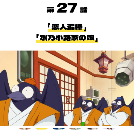
27
恋人泥棒
水乃小路家の娘
ホーム
最新情報
放送・配信情報
イントロダクション
あらすじ