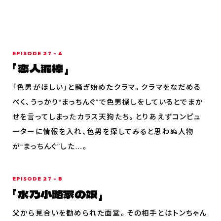
登場キャラクター
ムービー
スタッフ＆キャスト
EPISODE 27 - A
スペシャルコメント
恋人泥棒
音楽情報
「色男がほしい」と騒ぎ始めたクラマ。クラマをなだめる
Blu-ray&DVD
べく、うっかり“まっちんぐ”で色男探しをしているとでまか
せを言ってしまったカラス天狗たち。とりあえずコンピュ
関連グッズ
ーターに情報を入れ、色男を探してみると思わぬ人物
コラボレーション
が“まっちんぐ”した…。
公式ツイッター
EPISODE 27 - B
水乃小路家の娘
父から見合いを勧められた面堂。その相手とはトンちゃん