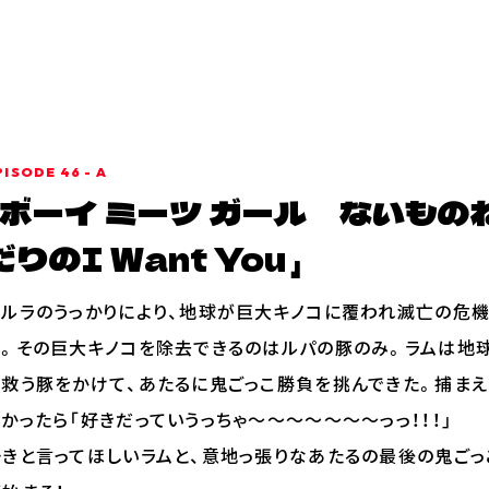
PISODE 46 - A
ボーイ ミーツ ガール ないもの
だりのI Want You
カルラのうっかりにより、地球が巨大キノコに覆われ滅亡の危
に。その巨大キノコを除去できるのはルパの豚のみ。ラムは地
を救う豚をかけて、あたるに鬼ごっこ勝負を挑んできた。捕まえ
たかったら「好きだっていうっちゃ～～～～～～～っっ！！！」
好きと言ってほしいラムと、意地っ張りなあたるの最後の鬼ごっ