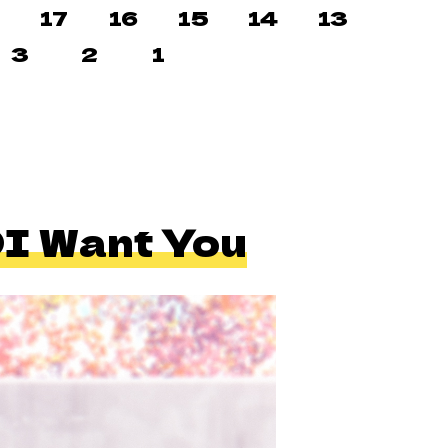
8
17
16
15
14
13
3
2
1
Want You