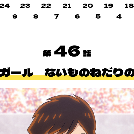
24
23
22
21
20
19
1
9
8
7
6
5
4
46
 ガール ないものねだりのI 