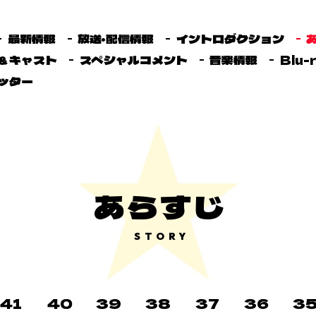
最新情報
放送・配信情報
イントロダクション
＆キャスト
スペシャルコメント
音楽情報
Blu-
ッター
あらすじ
STORY
41
40
39
38
37
36
3