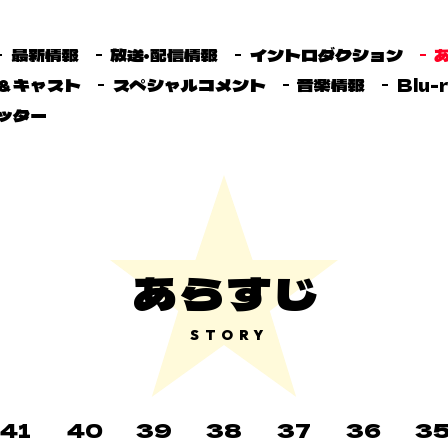
最新情報
放送・配信情報
イントロダクション
＆キャスト
スペシャルコメント
音楽情報
Blu-
ッター
あらすじ
STORY
41
40
39
38
37
36
3