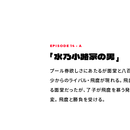
EPISODE 14 - A
水乃小路家の男
プール券欲しさにあたるが面堂と八
少からのライバル・飛麿が現れる。飛
る面堂だったが、了子が飛麿を慕う発
変。飛麿と勝負を受ける。