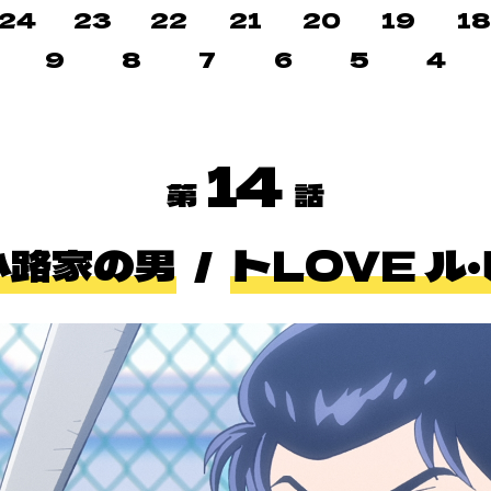
24
23
22
21
20
19
1
9
8
7
6
5
4
14
小路家の男
トLOVE ル