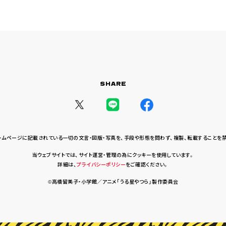
SHARE
ームページに記載されている一切の文言・図版・写真を、
手段や形態を問わず、複製、転載することを
当ウェブサイトでは、サイト運営・管理の為にクッキーを使用しています。
詳細は、
プライバシーポリシー
をご確認ください。
©高橋留美子・小学館／アニメ「うる星やつら」製作委員会