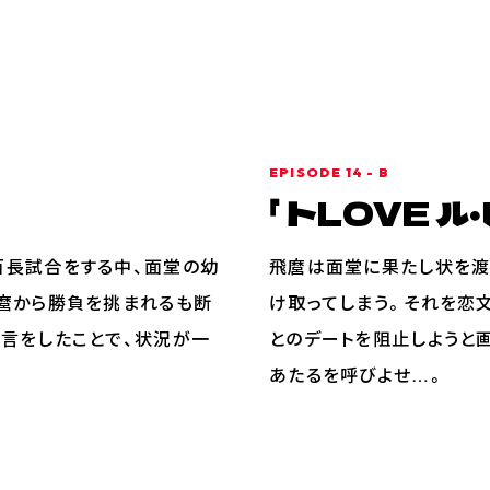
EPISODE 14 - B
トLOVE ル
百長試合をする中、面堂の幼
飛麿は面堂に果たし状を渡
麿から勝負を挑まれるも断
け取ってしまう。それを恋
言をしたことで、状況が一
とのデートを阻止しようと
あたるを呼びよせ…。