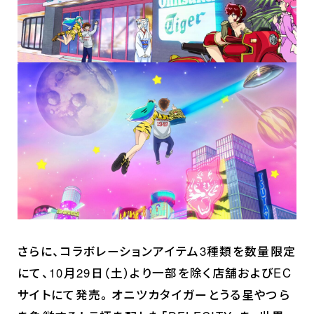
ホーム
最新情報
放送・配信情報
イントロダクション
あらすじ
登場キャラクター
さらに、コラボレーションアイテム3種類を数量限定
ムービー
にて、10月29日（土）より一部を除く店舗およびEC
スタッフ＆キャスト
サイトにて発売。オニツカタイガーとうる星やつら
スペシャルコメント