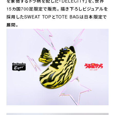
を象徴するトラ柄を配した「DELECITY」を、世界
音楽情報
15カ国700足限定で販売。描き下ろしビジュアルを
Blu-ray&DVD
採用したSWEAT TOPとTOTE BAGは日本限定で
展開。
関連グッズ
コラボレーション
公式ツイッター