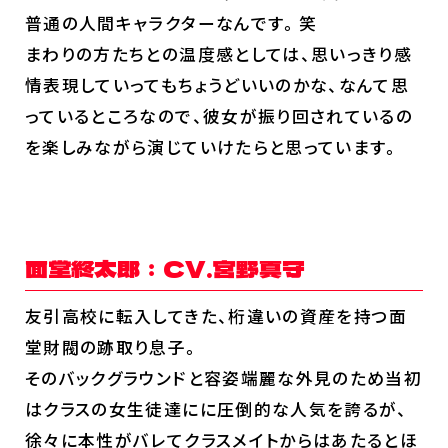
登場キャラクター
普通の人間キャラクターなんです。笑
ムービー
まわりの方たちとの温度感としては、思いっきり感
スタッフ＆キャスト
情表現していってもちょうどいいのかな、なんて思
っているところなので、彼女が振り回されているの
スペシャルコメント
を楽しみながら演じていけたらと思っています。
音楽情報
Blu-ray&DVD
関連グッズ
面堂終太郎：CV.宮野真守
コラボレーション
公式ツイッター
友引高校に転入してきた、桁違いの資産を持つ面
堂財閥の跡取り息子。
そのバックグラウンドと容姿端麗な外見のため当初
はクラスの女生徒達にに圧倒的な人気を誇るが、
徐々に本性がバレてクラスメイトからはあたるとほ