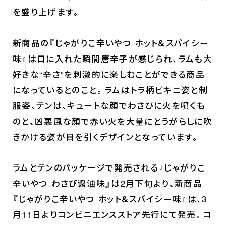
を盛り上げます。
ホーム
新商品の『じゃがりこ辛いやつ ホット＆スパイシー
最新情報
味』は口に入れた瞬間唐辛子が感じられ、ラムも大
放送・配信情報
好きな“辛さ”を刺激的に楽しむことができる商品
イントロダクション
になっているとのこと。ラムはトラ柄ビキニ姿と制
服姿、テンは、キュートな顔でわさびに火を噴くも
あらすじ
のと、凶悪風な顔で赤い火を大量にとうがらしに吹
登場キャラクター
きかける姿が目を引くデザインとなっています。
ムービー
スタッフ＆キャスト
ラムとテンのパッケージで発売される『じゃがりこ
スペシャルコメント
辛いやつ わさび醤油味』は2月下旬より、新商品
『じゃがりこ辛いやつ ホット＆スパイシー味』は、3
音楽情報
月11日よりコンビニエンスストア先行にて発売。コ
Blu-ray&DVD