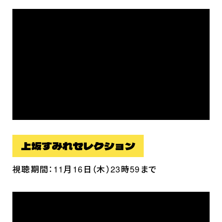
放送・配信情報
イントロダクション
あらすじ
登場キャラクター
ムービー
スタッフ＆キャスト
スペシャルコメント
音楽情報
上坂すみれセレクション
Blu-ray&DVD
視聴期間：11月16日（木）23時59まで
関連グッズ
コラボレーション
公式ツイッター