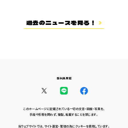
登場キャラクター
ムービー
過去のニュースを見る！
スタッフ＆キャスト
スペシャルコメント
音楽情報
Blu-ray&DVD
関連グッズ
SHARE
コラボレーション
公式ツイッター
このホームページに記載されている一切の文言・図版・写真を、
手段や形態を問わず、複製、転載することを禁じます。
当ウェブサイトでは、サイト運営・管理の為にクッキーを使用しています。