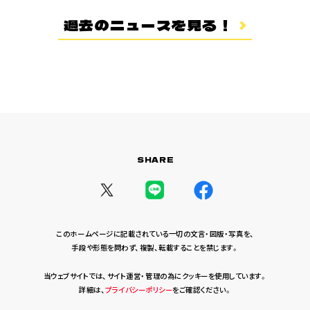
登場キャラクター
過去のニュースを見る！
ムービー
スタッフ＆キャスト
スペシャルコメント
音楽情報
Blu-ray&DVD
関連グッズ
SHARE
コラボレーション
公式ツイッター
このホームページに記載されている一切の文言・図版・写真を、
手段や形態を問わず、複製、転載することを禁じます。
当ウェブサイトでは、サイト運営・管理の為にクッキーを使用しています。
詳細は、
プライバシーポリシー
をご確認ください。