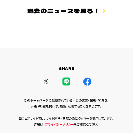
登場キャラクター
過去のニュースを見る！
ムービー
スタッフ＆キャスト
スペシャルコメント
音楽情報
Blu-ray&DVD
関連グッズ
SHARE
コラボレーション
公式ツイッター
このホームページに記載されている一切の文言・図版・写真を、
手段や形態を問わず、複製、転載することを禁じます。
当ウェブサイトでは、サイト運営・管理の為にクッキーを使用しています。
詳細は、
プライバシーポリシー
をご確認ください。