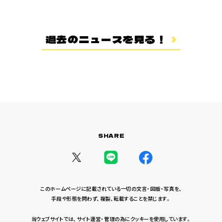
登場キャラクター
ムービー
過去のニュースを見る！
スタッフ＆キャスト
スペシャルコメント
音楽情報
Blu-ray&DVD
関連グッズ
SHARE
コラボレーション
公式ツイッター
このホームページに記載されている一切の文言・図版・写真を、
手段や形態を問わず、複製、転載することを禁じます。
当ウェブサイトでは、サイト運営・管理の為にクッキーを使用しています。