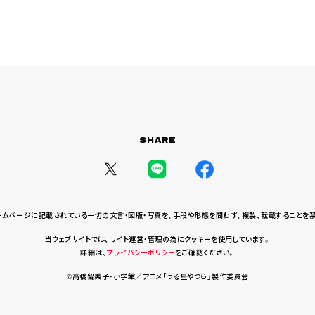
SHARE
ームページに記載されている一切の文言・図版・写真を、
手段や形態を問わず、複製、転載することを
当ウェブサイトでは、サイト運営・管理の為にクッキーを使用しています。
詳細は、
プライバシーポリシー
をご確認ください。
©高橋留美子・小学館／アニメ「うる星やつら」製作委員会