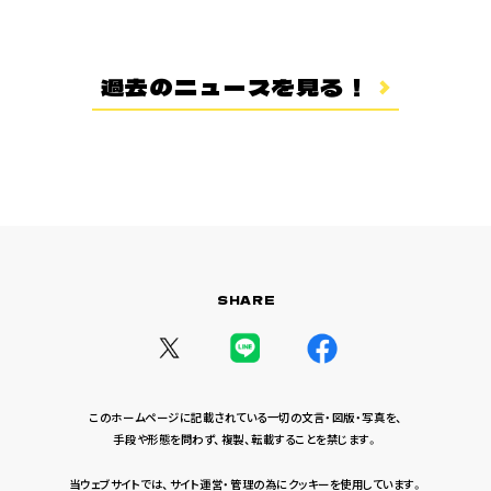
登場キャラクター
ムービー
過去のニュースを見る！
スタッフ＆キャスト
スペシャルコメント
音楽情報
Blu-ray&DVD
関連グッズ
SHARE
コラボレーション
公式ツイッター
このホームページに記載されている一切の文言・図版・写真を、
手段や形態を問わず、複製、転載することを禁じます。
当ウェブサイトでは、サイト運営・管理の為にクッキーを使用しています。