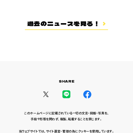
登場キャラクター
ムービー
過去のニュースを見る！
スタッフ＆キャスト
スペシャルコメント
音楽情報
Blu-ray&DVD
関連グッズ
SHARE
コラボレーション
公式ツイッター
このホームページに記載されている一切の文言・図版・写真を、
手段や形態を問わず、複製、転載することを禁じます。
当ウェブサイトでは、サイト運営・管理の為にクッキーを使用しています。