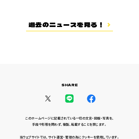
登場キャラクター
ムービー
過去のニュースを見る！
スタッフ＆キャスト
スペシャルコメント
音楽情報
Blu-ray&DVD
関連グッズ
SHARE
コラボレーション
公式ツイッター
このホームページに記載されている一切の文言・図版・写真を、
手段や形態を問わず、複製、転載することを禁じます。
当ウェブサイトでは、サイト運営・管理の為にクッキーを使用しています。