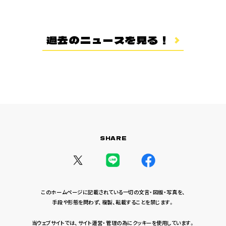
登場キャラクター
ムービー
過去のニュースを見る！
スタッフ＆キャスト
スペシャルコメント
音楽情報
Blu-ray&DVD
関連グッズ
SHARE
コラボレーション
公式ツイッター
このホームページに記載されている一切の文言・図版・写真を、
手段や形態を問わず、複製、転載することを禁じます。
当ウェブサイトでは、サイト運営・管理の為にクッキーを使用しています。