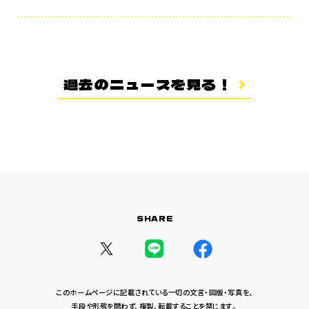
あらすじ
登場キャラクター
ムービー
スタッフ＆キャスト
過去のニュースを見る！
スペシャルコメント
音楽情報
Blu-ray&DVD
関連グッズ
コラボレーション
SHARE
公式ツイッター
このホームページに記載されている一切の文言・図版・写真を、
手段や形態を問わず、複製、転載することを禁じます。