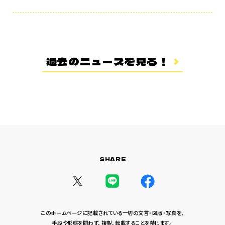
あらすじ
登場キャラクター
ムービー
スタッフ＆キャスト
過去のニュースを見る！
スペシャルコメント
音楽情報
Blu-ray&DVD
関連グッズ
コラボレーション
SHARE
公式ツイッター
このホームページに記載されている一切の文言・図版・写真を、
手段や形態を問わず、複製、転載することを禁じます。