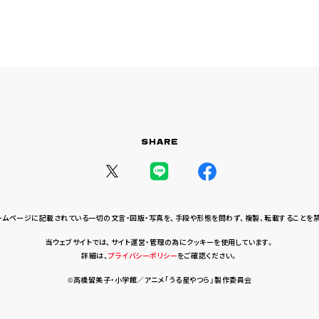
SHARE
ームページに記載されている一切の文言・図版・写真を、
手段や形態を問わず、複製、転載することを
当ウェブサイトでは、サイト運営・管理の為にクッキーを使用しています。
詳細は、
プライバシーポリシー
をご確認ください。
©高橋留美子・小学館／アニメ「うる星やつら」製作委員会