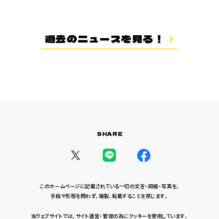
登場キャラクター
ムービー
過去のニュースを見る！
スタッフ＆キャスト
スペシャルコメント
音楽情報
Blu-ray&DVD
関連グッズ
SHARE
コラボレーション
公式ツイッター
このホームページに記載されている一切の文言・図版・写真を、
手段や形態を問わず、複製、転載することを禁じます。
当ウェブサイトでは、サイト運営・管理の為にクッキーを使用しています。