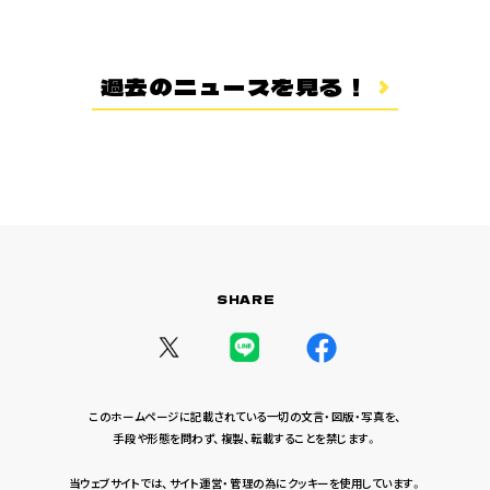
登場キャラクター
ムービー
過去のニュースを見る！
スタッフ＆キャスト
スペシャルコメント
音楽情報
Blu-ray&DVD
関連グッズ
SHARE
コラボレーション
公式ツイッター
このホームページに記載されている一切の文言・図版・写真を、
手段や形態を問わず、複製、転載することを禁じます。
当ウェブサイトでは、サイト運営・管理の為にクッキーを使用しています。