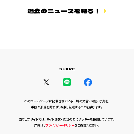
登場キャラクター
過去のニュースを見る！
ムービー
スタッフ＆キャスト
スペシャルコメント
音楽情報
Blu-ray&DVD
関連グッズ
SHARE
コラボレーション
公式ツイッター
このホームページに記載されている一切の文言・図版・写真を、
手段や形態を問わず、複製、転載することを禁じます。
当ウェブサイトでは、サイト運営・管理の為にクッキーを使用しています。
詳細は、
プライバシーポリシー
をご確認ください。