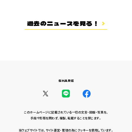
登場キャラクター
ムービー
過去のニュースを見る！
スタッフ＆キャスト
スペシャルコメント
音楽情報
Blu-ray&DVD
関連グッズ
SHARE
コラボレーション
公式ツイッター
このホームページに記載されている一切の文言・図版・写真を、
手段や形態を問わず、複製、転載することを禁じます。
当ウェブサイトでは、サイト運営・管理の為にクッキーを使用しています。