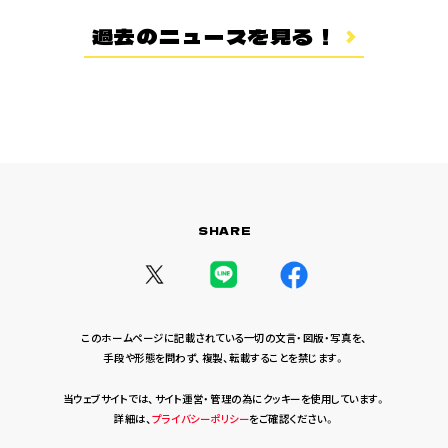
登場キャラクター
過去のニュースを見る！
ムービー
スタッフ＆キャスト
スペシャルコメント
音楽情報
Blu-ray&DVD
関連グッズ
SHARE
コラボレーション
公式ツイッター
このホームページに記載されている一切の文言・図版・写真を、
手段や形態を問わず、複製、転載することを禁じます。
当ウェブサイトでは、サイト運営・管理の為にクッキーを使用しています。
詳細は、
プライバシーポリシー
をご確認ください。