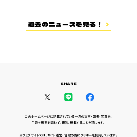
登場キャラクター
ムービー
過去のニュースを見る！
スタッフ＆キャスト
スペシャルコメント
音楽情報
Blu-ray&DVD
関連グッズ
SHARE
コラボレーション
公式ツイッター
このホームページに記載されている一切の文言・図版・写真を、
手段や形態を問わず、複製、転載することを禁じます。
当ウェブサイトでは、サイト運営・管理の為にクッキーを使用しています。