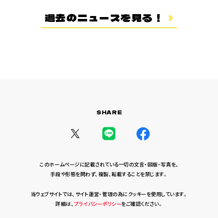
登場キャラクター
過去のニュースを見る！
ムービー
スタッフ＆キャスト
スペシャルコメント
音楽情報
Blu-ray&DVD
関連グッズ
SHARE
コラボレーション
公式ツイッター
このホームページに記載されている一切の文言・図版・写真を、
手段や形態を問わず、複製、転載することを禁じます。
当ウェブサイトでは、サイト運営・管理の為にクッキーを使用しています。
詳細は、
プライバシーポリシー
をご確認ください。