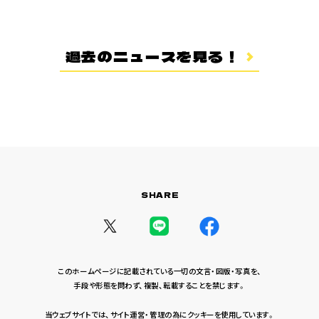
登場キャラクター
ムービー
過去のニュースを見る！
スタッフ＆キャスト
スペシャルコメント
音楽情報
Blu-ray&DVD
関連グッズ
SHARE
コラボレーション
公式ツイッター
このホームページに記載されている一切の文言・図版・写真を、
手段や形態を問わず、複製、転載することを禁じます。
当ウェブサイトでは、サイト運営・管理の為にクッキーを使用しています。