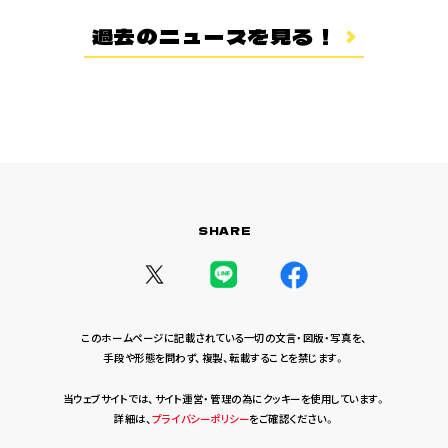
登場キャラクター
過去のニュースを見る！
ムービー
スタッフ＆キャスト
スペシャルコメント
音楽情報
Blu-ray&DVD
関連グッズ
SHARE
コラボレーション
公式ツイッター
このホームページに記載されている一切の文言・図版・写真を、
手段や形態を問わず、複製、転載することを禁じます。
当ウェブサイトでは、サイト運営・管理の為にクッキーを使用しています。
詳細は、
プライバシーポリシー
をご確認ください。