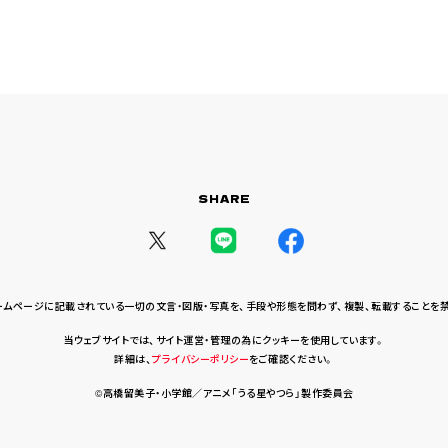
SHARE
ームページに記載されている一切の文言・図版・写真を、
手段や形態を問わず、複製、転載することを
当ウェブサイトでは、サイト運営・管理の為にクッキーを使用しています。
詳細は、
プライバシーポリシー
をご確認ください。
©高橋留美子・小学館／アニメ「うる星やつら」製作委員会