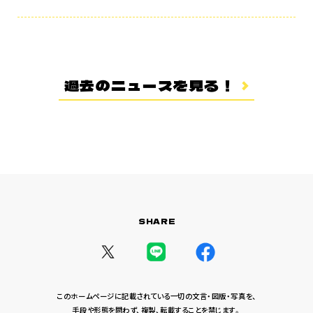
あらすじ
登場キャラクター
ムービー
スタッフ＆キャスト
過去のニュースを見る！
スペシャルコメント
音楽情報
Blu-ray&DVD
関連グッズ
コラボレーション
SHARE
公式ツイッター
このホームページに記載されている一切の文言・図版・写真を、
手段や形態を問わず、複製、転載することを禁じます。