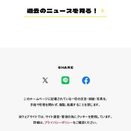
登場キャラクター
過去のニュースを見る！
ムービー
スタッフ＆キャスト
スペシャルコメント
音楽情報
Blu-ray&DVD
関連グッズ
SHARE
コラボレーション
公式ツイッター
このホームページに記載されている一切の文言・図版・写真を、
手段や形態を問わず、複製、転載することを禁じます。
当ウェブサイトでは、サイト運営・管理の為にクッキーを使用しています。
詳細は、
プライバシーポリシー
をご確認ください。