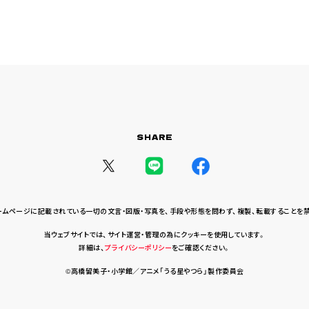
SHARE
ームページに記載されている一切の文言・図版・写真を、
手段や形態を問わず、複製、転載することを
当ウェブサイトでは、サイト運営・管理の為にクッキーを使用しています。
詳細は、
プライバシーポリシー
をご確認ください。
©高橋留美子・小学館／アニメ「うる星やつら」製作委員会