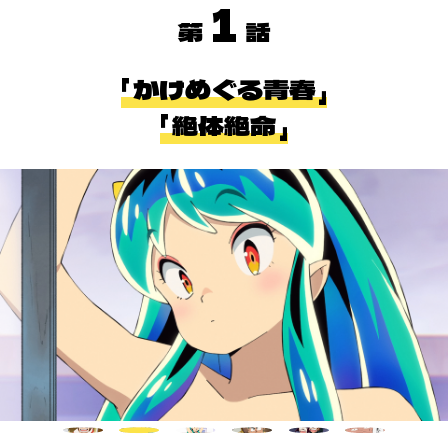
1
かけめぐる青春
絶体絶命
ホーム
最新情報
放送・配信情報
イントロダクション
あらすじ