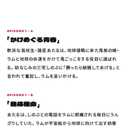
登場キャラクター
ムービー
スタッフ＆キャスト
スペシャルコメント
EPISODE 1 - A
かけめぐる青春
音楽情報
軟派な高校生・諸星あたるは、地球侵略に来た鬼族の娘・
Blu-ray&DVD
ラムと地球の命運をかけて鬼ごっこをする役目に選ばれ
関連グッズ
る。幼なじみの三宅しのぶに「勝ったら結婚してあげる」と
コラボレーション
言われて奮起し、ラムを追いかける。
公式ツイッター
EPISODE 1 - B
絶体絶命
あたるは、しのぶとの電話をラムに邪魔される毎日にうん
ざりしていた。ラムが宇宙船から地球に向けて出す妨害