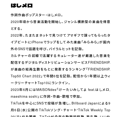
はしメロ
作詞作曲ポップスター・はしメロ。
2020年頃から音楽活動を開始し、ジャンル横断型の楽曲を得意
とする。
2022年、たまたまネットで見つけてアマギフで譲ってもらったタ
イプビートにiPhoneでラップをしてみた楽曲「みらみら」が国内
外のSNSで話題を呼び、バイラルヒットを記録。
カルチャーの前線で活躍するキュレーター達が厳選した音楽を
配信するデジタルディストリビューションサービスFRIENDSHIP.
が楽曲の総再生数をもとに発表するランキング「FRIENDSHIP.
Top50 Chart 2022」で年間6位を記録。配信から1年間以上ウィ
ークリーチャートTop10にランクイン。
2023年6月にはMAISONdes「けーたいみしてよ feat.はしメロ,
maeshima soshi」に作詞・作曲・歌唱で参加。
TikTokを中心にSNSで投稿が急増し、Billboard Japanによる9
月6日(水)公開のTikTokソング・チャート“TikTok Weekly Top
20“で1位を獲得。TikTokが今年の動画投稿数、再生数、いいね