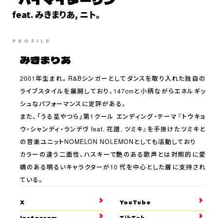
feat. みきまりあ, ニト。
PROFILE
みきまりあ
2001年生まれ。R&Bシンガーとしてダンスを取り入れた独自の
ライブスタイルを展開しており、147cmと小柄ながらエネルギッ
シュなパフォーマンスに定評がある。
また、「うる星やつら」第1クール エンディング・テーマ『トウキョ
ウ・シャンディ・ランデヴ feat. 花譜, ツミキ』を手掛けたツミキと
の音楽ユニットNOMELON NOLEMONとしても活動しており
カラーの違う二面性、ハスキーで艶のある歌声とは対照的に愛
嬌のある明るいキャラクターが10 代を中心とした層に支持され
ている。
X
YouTube
Instagram
TikTok