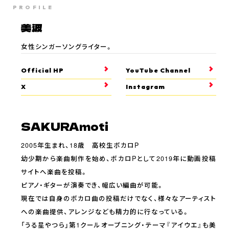
PROFILE
美波
女性シンガーソングライター。
Official HP
YouTube Channel
X
Instagram
SAKURAmoti
2005年生まれ、18歳 高校生ボカロP
幼少期から楽曲制作を始め、ボカロPとして2019年に動画投稿
サイトへ楽曲を投稿。
ピアノ・ギターが演奏でき、幅広い編曲が可能。
現在では自身のボカロ曲の投稿だけでなく、様々なアーティスト
への楽曲提供、アレンジなども精力的に行なっている。
「うる星やつら」第1クールオープニング・テーマ『アイウエ』も美