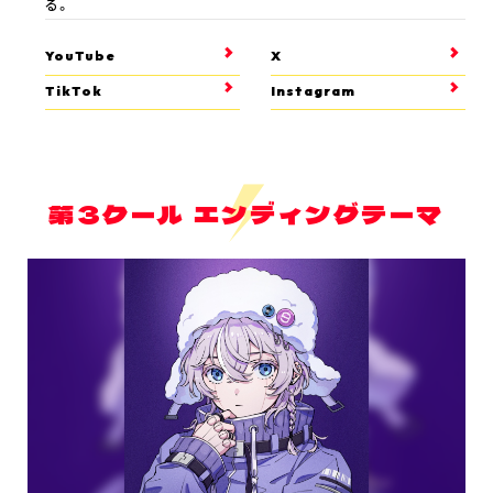
る。
YouTube
X
TikTok
Instagram
第3クール エンディングテーマ
ホーム
最新情報
放送・配信情報
イントロダクション
あらすじ
登場キャラクター
ムービー