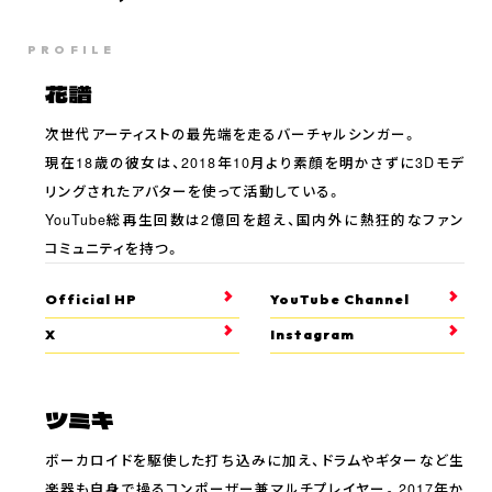
PROFILE
花譜
次世代アーティストの最先端を走るバーチャルシンガー。
現在18歳の彼女は、2018年10月より素顔を明かさずに3Dモデ
リングされたアバターを使って活動している。
YouTube総再生回数は2億回を超え、国内外に熱狂的なファン
コミュニティを持つ。
Official HP
YouTube Channel
X
Instagram
ツミキ
ボーカロイドを駆使した打ち込みに加え、ドラムやギターなど生
楽器も自身で操るコンポーザー兼マルチプレイヤー。2017年か