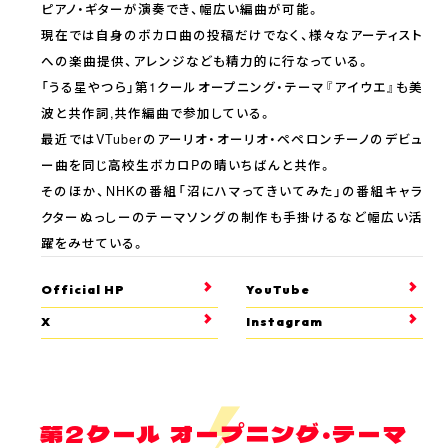
ピアノ・ギターが演奏でき、幅広い編曲が可能。
現在では自身のボカロ曲の投稿だけでなく、様々なアーティスト
への楽曲提供、アレンジなども精力的に行なっている。
「うる星やつら」第1クールオープニング・テーマ『アイウエ』も美
波と共作詞,共作編曲で参加している。
最近ではVTuberのアーリオ・オーリオ・ペペロンチーノのデビュ
ー曲を同じ高校生ボカロPの晴いちばんと共作。
そのほか、NHKの番組「沼にハマってきいてみた」の番組キャラ
クターぬっしーのテーマソングの制作も手掛けるなど幅広い活
躍をみせている。
Official HP
YouTube
X
Instagram
第2クール オープニング・テーマ