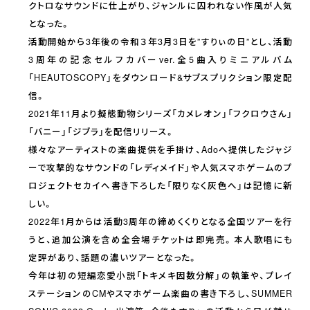
クトロなサウンドに仕上がり、ジャンルに囚われない作風が人気
となった。
活動開始から3年後の令和３年3月3日を”すりぃの日”とし、活動
3周年の記念セルフカバーver.全5曲入りミニアルバム
「HEAUTOSCOPY」をダウンロード&サブスプリクション限定配
信。
2021年11月より擬態動物シリーズ「カメレオン」「フクロウさん」
「バニー」「ジブラ」を配信リリース。
様々なアーティストの楽曲提供を手掛け、Adoへ提供したジャジ
ーで攻撃的なサウンドの「レディメイド」や人気スマホゲームのプ
ロジェクトセカイへ書き下ろした「限りなく灰色へ」は記憶に新
しい。
2022年1月からは活動3周年の締めくくりとなる全国ツアーを行
うと、追加公演を含め全会場チケットは即完売。本人歌唱にも
定評があり、話題の濃いツアーとなった。
今年は初の短編恋愛小説「トキメキ因数分解」の執筆や、プレイ
ステーションのCMやスマホゲーム楽曲の書き下ろし、SUMMER