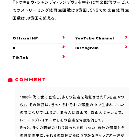
『トウキョウ・シャンディ・ランデヴ』を中心に音楽配信サービス
でのストリーミング総再生回数は6億回、SNSでの楽曲総再生
回数は50億回を超える。
Official HP
YouTube Channel
X
Instagram
TikTok
COMMENT
1980年代に世に登場し、多くの若者を熱狂させた『うる星やつ
ら』。その熱狂は、きっとそれぞれの部屋の中で生まれていた
のではないでしょうか。ある人は漫画で。ある人はテレビで。
レコードプレイヤーからその音楽を何度も流して。
きっと、多くの若者の「独りぼっちで何もない」自分の部屋とそ
の時間の中に、それらの媒体からにぎやかなキャラクター達が