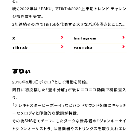
る。
続く2022年は「PAKU」でTikTok2022上半期トレンド チャレン
ジ部門賞も受賞。
2年連続その声でTikTokを代表する大きなバズを巻き起こした。
X
Instagram
TikTok
YouTube
すりぃ
2018年3月3日ボカロPとして活動を開始。
同日に初投稿した「空中分解」が後にニコニコ動画で初殿堂入
り。
「テレキャスタービーボーイ」などバンドサウンドを軸にキャッチ
ーなメロディと印象的な歌詞が特徴。
その後SNSをモチーフにしたダークな世界観の「ジャンキーナイ
トタウンオーケストラ」は管楽器やストリングスを取り入れエレ