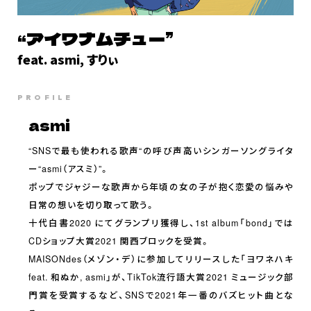
“アイワナムチュー”
feat. asmi, すりぃ
PROFILE
asmi
“SNSで最も使われる歌声“の呼び声高いシンガーソングライタ
ー“asmi（アスミ）”。
ポップでジャジーな歌声から年頃の女の子が抱く恋愛の悩みや
日常の想いを切り取って歌う。
十代白書2020 にてグランプリ獲得し、1st album「bond」では
CDショップ大賞2021 関西ブロックを受賞。
MAISONdes（メゾン・デ）に参加してリリースした「ヨワネハキ
feat. 和ぬか, asmi」が、TikTok流行語大賞2021 ミュージック部
門賞を受賞するなど、SNSで2021年一番のバズヒット曲とな