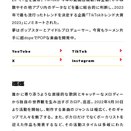
数やその他アプリ内のデータなどを基に総合的に判断し、2023
年で最も流行ったトレンドを決定する企画「TikTokトレンド大賞
2023」にノミネートされた。
夢はポップスターとアイドルプロデューサー。今宵もラーメン片
手に超dopeでPOPな楽曲を開発中。
YouTube
TikTok
X
Instagram
巡巡
誰かに寄り添うような直接的な歌詞とキャッチーなメロディー
から独自の世界観を生み出すボカロP、巡巡。2022年9月30日
より活動を開始し、制作する楽曲のジャンルは幅広く、そのギャ
ップで人々を魅了する。また、ボカロだけでなくボーカリストを
迎えた作品も発表するなど、その活動スタイルは多岐にわた