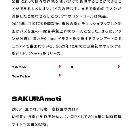
楽曲によって様々な声色を使い分けて表現することができるこ
とができるカメレオンボイスの持ち主。まるで楽曲の主人公が
憑依したと思わせるほどの、“声”のコントロールは絶品。
2022年にTIKTOKを開設後、複数の楽曲をマッシュアップした動
画がバズを生み一躍若手急上昇株の一人となった。さらに、ファ
ンが独自に描いた９Lana イラストを投稿するファンアートコミ
ュニティも生まれている。2023年12月末に自身初のオリジナル
楽曲「右ポケット」をリリース。
TikTok
X
YouTube
SAKURAmoti
2005年生まれ、18歳 高校生ボカロP
幼少期から楽曲制作を始め、ボカロPとして2019年に動画投稿
サイトへ楽曲を投稿。