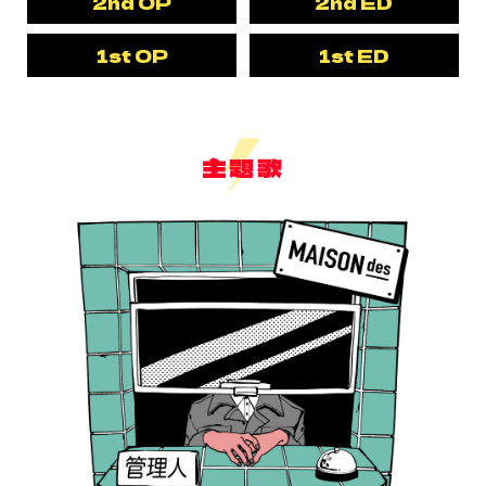
2nd OP
2nd ED
1st OP
1st ED
主題歌