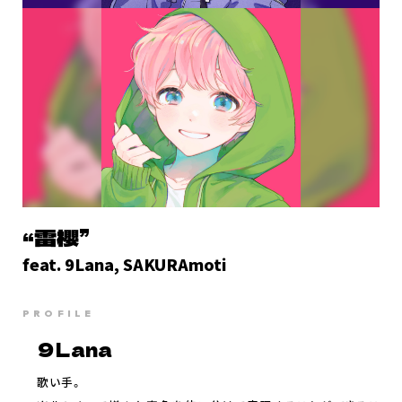
スタッフ＆キャスト
スペシャルコメント
音楽情報
Blu-ray&DVD
関連グッズ
コラボレーション
公式ツイッター
“雷櫻”
feat. 9Lana, SAKURAmoti
PROFILE
９Lana
歌い手。