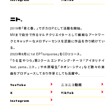
ニト。
2019年「青と春。」でボカロPとして活動を開始。
MVまで自分で作るマルチクリエイターとして繊細なアートワー
クとキャッチーなメロディーセンスを武器に作品を作り続けてい
る。
2023年8月に1st EP「turquoise」をCDリリース。
「うる星やつら」第2クールエンディング・テーマ『アイタリナイ
feat. yama、ニト。』や木原瑠生「ネオン・シティ」など数々の楽
曲をプロデュースしており作家としても活躍中。
YouTube
ニコニコ動画
X
TikTok
Instagram