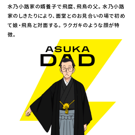
水乃小路家の婿養子で飛麿、飛鳥の父。水乃小路
家のしきたりにより、面堂とのお見合いの場で初め
て娘・飛鳥と対面する。ラクガキのような顔が特
徴。
ホーム
最新情報
放送・配信情報
イントロダクション
あらすじ
登場キャラクター
ムービー