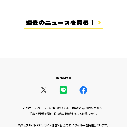
登場キャラクター
ムービー
過去のニュースを見る！
スタッフ＆キャスト
スペシャルコメント
音楽情報
Blu-ray&DVD
関連グッズ
SHARE
コラボレーション
公式ツイッター
このホームページに記載されている一切の文言・図版・写真を、
手段や形態を問わず、複製、転載することを禁じます。
当ウェブサイトでは、サイト運営・管理の為にクッキーを使用しています。