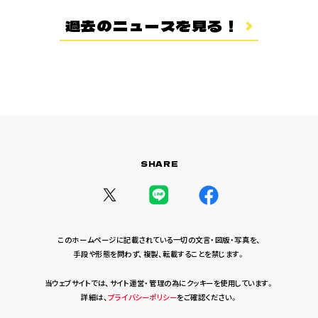
登場キャラクター
過去のニュースを見る！
ムービー
スタッフ＆キャスト
スペシャルコメント
音楽情報
Blu-ray&DVD
関連グッズ
SHARE
コラボレーション
公式ツイッター
このホームページに記載されている一切の文言・図版・写真を、
手段や形態を問わず、複製、転載することを禁じます。
当ウェブサイトでは、サイト運営・管理の為にクッキーを使用しています。
詳細は、
プライバシーポリシー
をご確認ください。