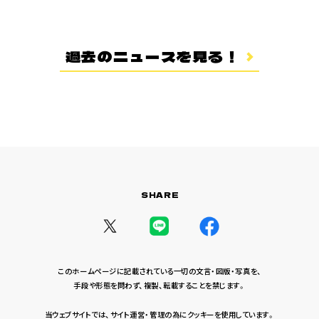
登場キャラクター
ムービー
過去のニュースを見る！
スタッフ＆キャスト
スペシャルコメント
音楽情報
Blu-ray&DVD
関連グッズ
SHARE
コラボレーション
公式ツイッター
このホームページに記載されている一切の文言・図版・写真を、
手段や形態を問わず、複製、転載することを禁じます。
当ウェブサイトでは、サイト運営・管理の為にクッキーを使用しています。