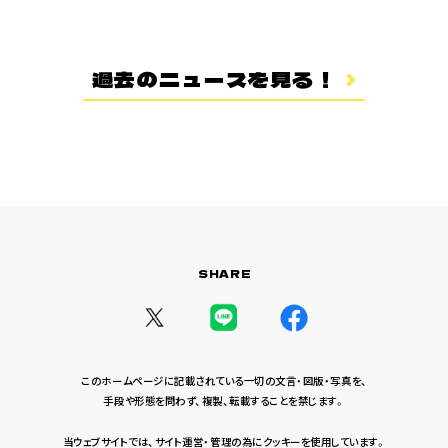
登場キャラクター
ムービー
過去のニュースを見る！
スタッフ＆キャスト
スペシャルコメント
音楽情報
Blu-ray&DVD
関連グッズ
SHARE
コラボレーション
公式ツイッター
このホームページに記載されている一切の文言・図版・写真を、
手段や形態を問わず、複製、転載することを禁じます。
当ウェブサイトでは、サイト運営・管理の為にクッキーを使用しています。