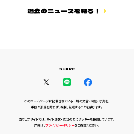
登場キャラクター
過去のニュースを見る！
ムービー
スタッフ＆キャスト
スペシャルコメント
音楽情報
Blu-ray&DVD
関連グッズ
SHARE
コラボレーション
公式ツイッター
このホームページに記載されている一切の文言・図版・写真を、
手段や形態を問わず、複製、転載することを禁じます。
当ウェブサイトでは、サイト運営・管理の為にクッキーを使用しています。
詳細は、
プライバシーポリシー
をご確認ください。