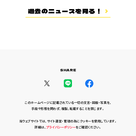
登場キャラクター
過去のニュースを見る！
ムービー
スタッフ＆キャスト
スペシャルコメント
音楽情報
Blu-ray&DVD
関連グッズ
SHARE
コラボレーション
公式ツイッター
このホームページに記載されている一切の文言・図版・写真を、
手段や形態を問わず、複製、転載することを禁じます。
当ウェブサイトでは、サイト運営・管理の為にクッキーを使用しています。
詳細は、
プライバシーポリシー
をご確認ください。